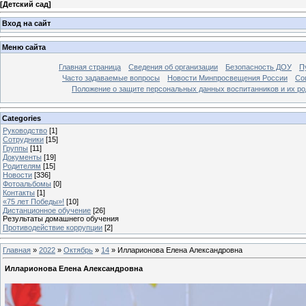
[
Детский сад
]
Вход на сайт
Меню сайта
Главная страница
Сведения об организации
Безопасность ДОУ
П
Часто задаваемые вопросы
Новости Минпросвещения России
Со
Положение о защите персональных данных воспитанников и их ро
Categories
Руководство
[1]
Сотрудники
[15]
Группы
[11]
Документы
[19]
Родителям
[15]
Новости
[336]
Фотоальбомы
[0]
Контакты
[1]
«75 лет Победы»!
[10]
Дистанционное обучение
[26]
Результаты домашнего обучения
Противодействие коррупции
[2]
Главная
»
2022
»
Октябрь
»
14
» Илларионова Елена Александровна
Илларионова Елена Александровна