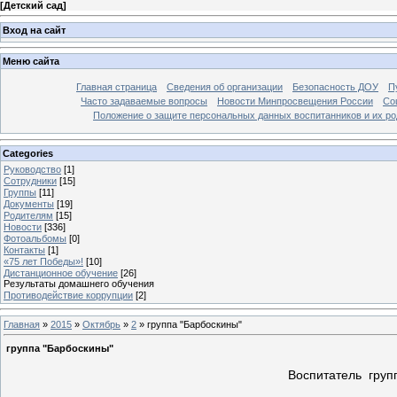
[
Детский сад
]
Вход на сайт
Меню сайта
Главная страница
Сведения об организации
Безопасность ДОУ
П
Часто задаваемые вопросы
Новости Минпросвещения России
Со
Положение о защите персональных данных воспитанников и их ро
Categories
Руководство
[1]
Сотрудники
[15]
Группы
[11]
Документы
[19]
Родителям
[15]
Новости
[336]
Фотоальбомы
[0]
Контакты
[1]
«75 лет Победы»!
[10]
Дистанционное обучение
[26]
Результаты домашнего обучения
Противодействие коррупции
[2]
Главная
»
2015
»
Октябрь
»
2
» группа "Барбоскины"
группа "Барбоскины"
Воспитатель груп