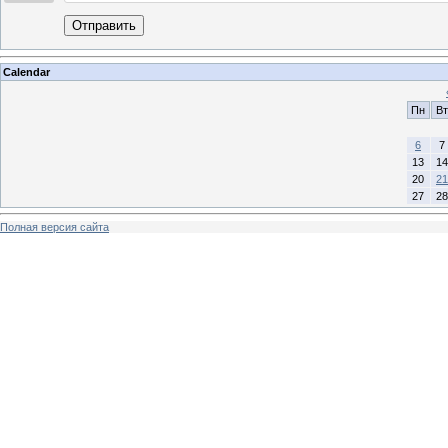
Отправить
Calendar
Пн
Вт
6
7
13
14
20
21
27
28
Полная версия сайта