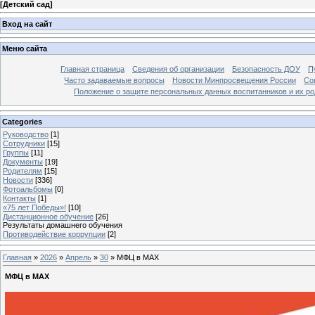
[
Детский сад
]
Вход на сайт
Меню сайта
Главная страница
Сведения об организации
Безопасность ДОУ
П
Часто задаваемые вопросы
Новости Минпросвещения России
Со
Положение о защите персональных данных воспитанников и их ро
Categories
Руководство
[1]
Сотрудники
[15]
Группы
[11]
Документы
[19]
Родителям
[15]
Новости
[336]
Фотоальбомы
[0]
Контакты
[1]
«75 лет Победы»!
[10]
Дистанционное обучение
[26]
Результаты домашнего обучения
Противодействие коррупции
[2]
Главная
»
2026
»
Апрель
»
30
» МФЦ в MAX
МФЦ в MAX