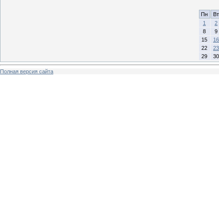
Пн
Вт
1
2
8
9
15
16
22
23
29
30
Полная версия сайта