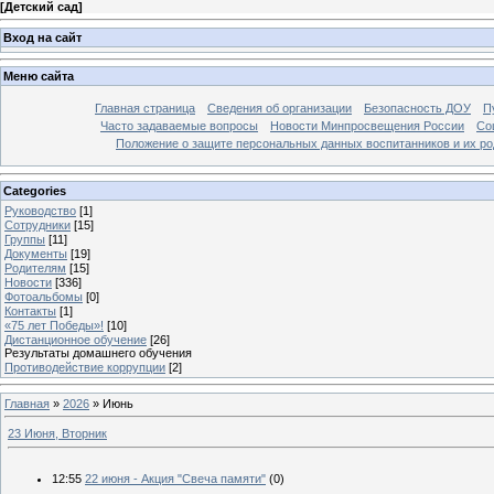
[
Детский сад
]
Вход на сайт
Меню сайта
Главная страница
Сведения об организации
Безопасность ДОУ
П
Часто задаваемые вопросы
Новости Минпросвещения России
Со
Положение о защите персональных данных воспитанников и их ро
Categories
Руководство
[1]
Сотрудники
[15]
Группы
[11]
Документы
[19]
Родителям
[15]
Новости
[336]
Фотоальбомы
[0]
Контакты
[1]
«75 лет Победы»!
[10]
Дистанционное обучение
[26]
Результаты домашнего обучения
Противодействие коррупции
[2]
Главная
»
2026
»
Июнь
23 Июня, Вторник
12:55
22 июня - Акция "Свеча памяти"
(0)