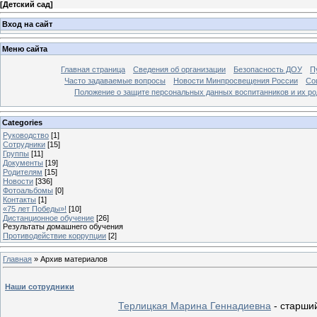
[
Детский сад
]
Вход на сайт
Меню сайта
Главная страница
Сведения об организации
Безопасность ДОУ
П
Часто задаваемые вопросы
Новости Минпросвещения России
Со
Положение о защите персональных данных воспитанников и их ро
Categories
Руководство
[1]
Сотрудники
[15]
Группы
[11]
Документы
[19]
Родителям
[15]
Новости
[336]
Фотоальбомы
[0]
Контакты
[1]
«75 лет Победы»!
[10]
Дистанционное обучение
[26]
Результаты домашнего обучения
Противодействие коррупции
[2]
Главная
»
Архив материалов
Наши сотрудники
Терлицкая Марина Геннадиевна
- старший